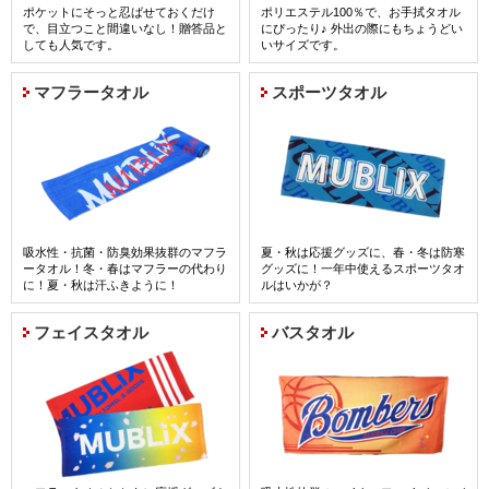
ポケットにそっと忍ばせておくだけ
ポリエステル100％で、お手拭タオル
で、目立つこと間違いなし！贈答品と
にぴったり♪ 外出の際にもちょうどい
しても人気です。
いサイズです。
詳細はコチラ
マフラータオル
スポーツタオル
吸水性・抗菌・防臭効果抜群のマフラ
夏・秋は応援グッズに、春・冬は防寒
ータオル！冬・春はマフラーの代わり
グッズに！一年中使えるスポーツタオ
に！夏・秋は汗ふきように！
ルはいかが？
詳細はコチラ
フェイスタオル
バスタオル