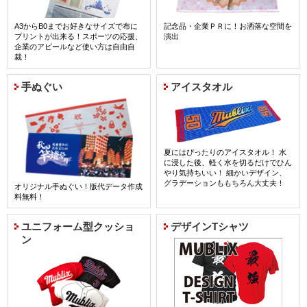
A3からB0までお好きなサイズで布に
記念品・企業ＰＲに！お洒落な空間を
プリントが出来る！スポーツの応援、
演出
企業のアピールなど使い方は自由自
裁！
詳細はコチラ
手ぬぐい
アイスタオル
夏にはぴったりのアイスタオル！ 水
に浸した後、軽く水を切るだけでひん
やり気持ちいい！ 細かいデザイン、
グラデーションももちろん大丈夫！
オリジナル手ぬぐい！版代データ作成
料無料！
詳細はコチラ
ユニフォーム型クッショ
デザインTシャツ
ン