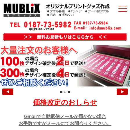
Prev
N
価格改定のおしらせ
Gmailで
自動返信メールが届かない場合
お手数ですがメールにてお問合せください。