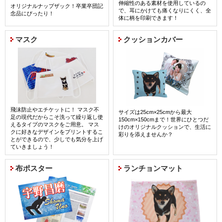
伸縮性のある素材を使用しているの
オリジナルナップザック！卒業卒団記
で、耳にかけても痛くなりにくく、全
念品にぴったり！
体に柄を印刷できます！
詳細はコチラ
マスク
クッションカバー
飛沫防止やエチケットに！ マスク不
サイズは25cm×25cmから最大
足の現代だからこそ洗って繰り返し使
150cm×150cmまで！世界にひとつだ
えるタイプのマスクをご用意。 マス
けのオリジナルクッションで、生活に
クに好きなデザインをプリントするこ
彩りを添えませんか？
とができるので、少しでも気分を上げ
ていきましょう！
詳細はコチラ
布ポスター
ランチョンマット