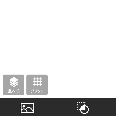
重ね順
グリッド