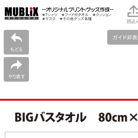
読込
ガイド非
もどる
やり直す