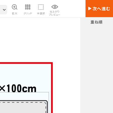
次へ進む
仕上がり
拡大
グリッド
全選択
プレビュー
重ね順