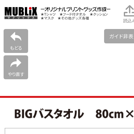
読込
ガイド非
もどる
やり直す