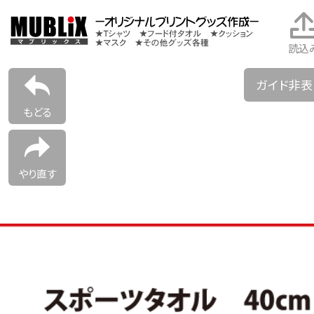
読込
ガイド非
もどる
やり直す