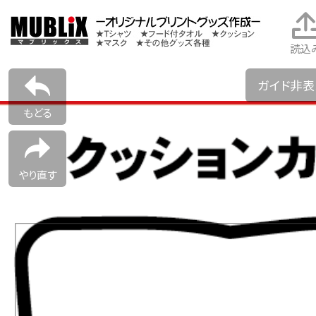
読込
ガイド非
もどる
やり直す