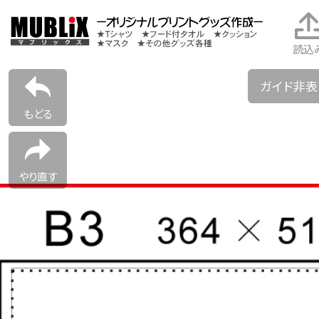
読込
ガイド非
もどる
やり直す