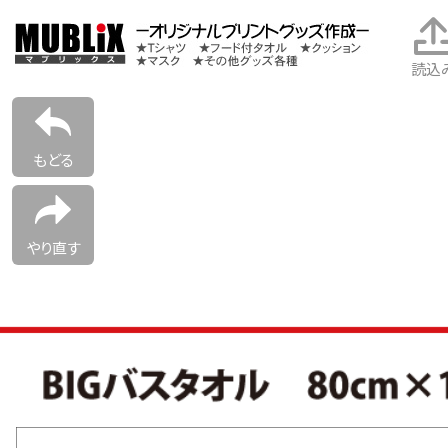
読込
もどる
やり直す